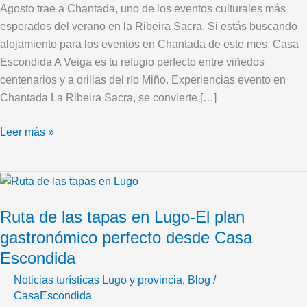
vino,
Agosto trae a Chantada, uno de los eventos culturales más
gastronomía
esperados del verano en la Ribeira Sacra. Si estás buscando
y
alojamiento para los eventos en Chantada de este mes, Casa
mucho
Escondida A Veiga es tu refugio perfecto entre viñedos
más
centenarios y a orillas del río Miño. Experiencias evento en
Chantada La Ribeira Sacra, se convierte […]
Leer más »
Ruta
de
Ruta de las tapas en Lugo-El plan
las
tapas
gastronómico perfecto desde Casa
en
Escondida
Lugo-
Noticias turísticas Lugo y provincia
,
Blog
/
El
CasaEscondida
plan