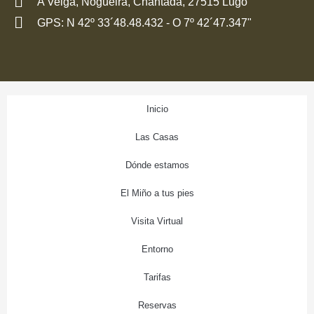
A Veiga, Nogueira, Chantada, 27515 Lugo
GPS: N 42º 33´48.48.432 - O 7º 42´47.347"
Inicio
Las Casas
Dónde estamos
El Miño a tus pies
Visita Virtual
Entorno
Tarifas
Reservas