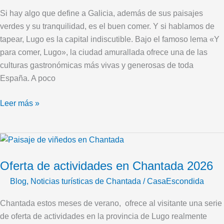
gastronómico
Si hay algo que define a Galicia, además de sus paisajes
perfecto
verdes y su tranquilidad, es el buen comer. Y si hablamos de
desde
tapear, Lugo es la capital indiscutible. Bajo el famoso lema «Y
Casa
para comer, Lugo», la ciudad amurallada ofrece una de las
Escondida
culturas gastronómicas más vivas y generosas de toda
España. A poco
Leer más »
Oferta
de
Oferta de actividades en Chantada 2026
actividades
en
Blog
,
Noticias turísticas de Chantada
/
CasaEscondida
Chantada
Chantada estos meses de verano, ofrece al visitante una serie
2026
de oferta de actividades en la provincia de Lugo realmente