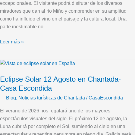
excepcionales. El visitante podrá disfrutar de los diversos
miradores que dan al río Miño y comprender en su amplitud
como ha influido el vino en el paisaje y la cultura local. Una
parte inestimable no
Leer más »
Eclipse
Solar
Eclipse Solar 12 Agosto en Chantada-
12
Agosto
Casa Escondida
en
Blog
,
Noticias turísticas de Chantada
/
CasaEscondida
Chantada-
Casa
El verano de 2026 nos regalará uno de los mayores
Escondida
espectáculos visuales del siglo. El próximo 12 de agosto, la
Luna cubrirá por completo el Sol, sumiendo al cielo en una
espectacular y repentina penumbra en pleno día. Galicia será