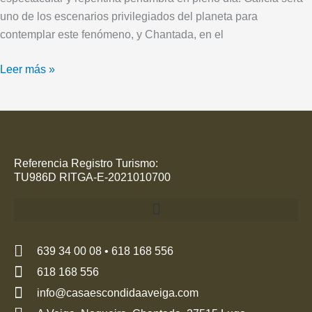
uno de los escenarios privilegiados del planeta para
contemplar este fenómeno, y Chantada, en el
Leer más »
Referencia Registro Turismo:
TU986D RITGA-E-2021010700
639 34 00 08 • 618 168 556
618 168 556
info@casaescondidaaveiga.com