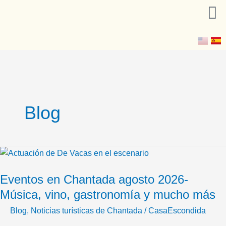
Ir
al
contenido
Blog
Eventos
en
Eventos en Chantada agosto 2026-
Chantada
agosto
Música, vino, gastronomía y mucho más
2026-
Blog
,
Noticias turísticas de Chantada
/
CasaEscondida
Música,