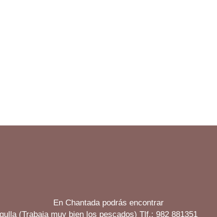
En Chantada podrás encontrar
gulla (Trabaja muy bien los pescados) Tlf.: 982 881351