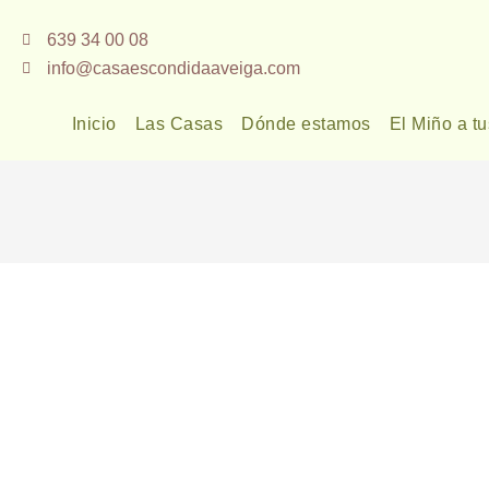
Ir
639 34 00 08
al
info@casaescondidaaveiga.com
contenido
Inicio
Las Casas
Dónde estamos
El Miño a tu