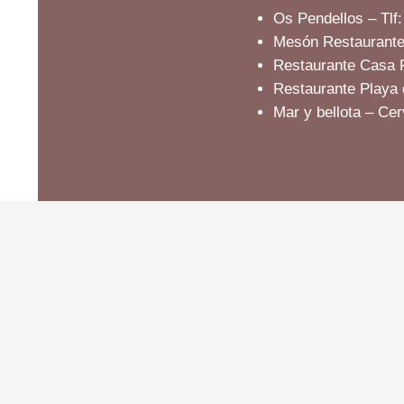
Os Pendellos – Tlf
Mesón Restaurante
Restaurante Casa F
Restaurante Playa 
Mar y bellota – Cer
Referencia Registro Turismo:
TU986D RITGA-E-2021010700