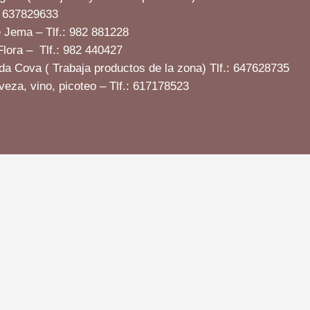
: 637829633
 Jema – Tlf.: 982 881228
lora – Tlf.: 982 440427
da Cova ( Trabaja productos de la zona) Tlf.: 647628735
veza, vino, picoteo – Tlf.: 617178523
639 34 00 08 
Política de cookies
618 168 556
Aviso legal
info@casaes
A Veiga, Nog