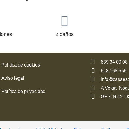
ciones
2 baños
639 34 00 08 
Política de cookies
618 168 556
Aviso legal
info@casaes
A Veiga, Nog
Política de privacidad
GPS: N 42º 33