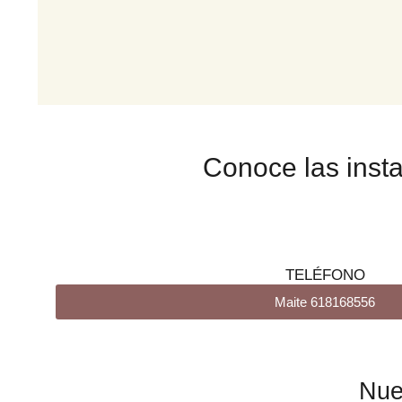
Conoce las insta
TELÉFONO
Maite 618168556
Nue