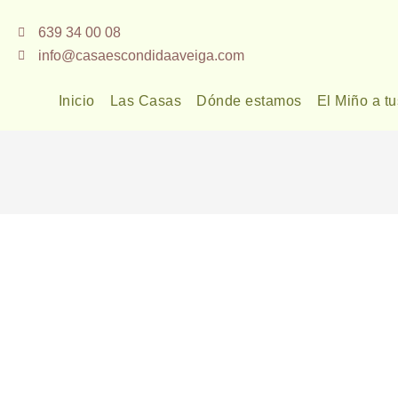
Ir
639 34 00 08
al
info@casaescondidaaveiga.com
contenido
Inicio
Las Casas
Dónde estamos
El Miño a tu