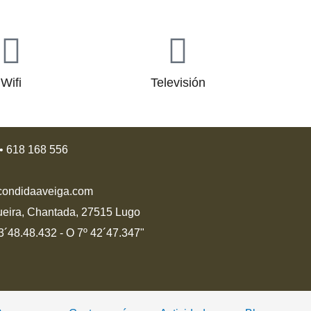
Wifi
Televisión
• 618 168 556
condidaaveiga.com
ueira, Chantada, 27515 Lugo
´48.48.432 - O 7º 42´47.347"