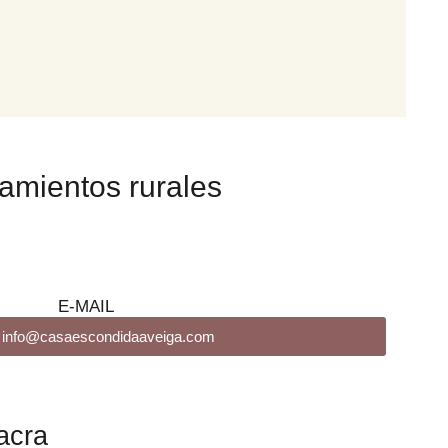
jamientos rurales
E-MAIL
l info@casaescondidaaveiga.com
acra