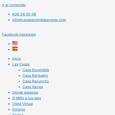
Ir al contenido
639 34 00 08
info@casaescondidaaveiga.com
Facebook
Instagram
Inicio
Las Casas
Casa Escondida
Casa Barqueiro
Casa Recuncho
Casa Xacias
Dónde estamos
El Miño a tus pies
Visita Virtual
Entorno
Tarifas