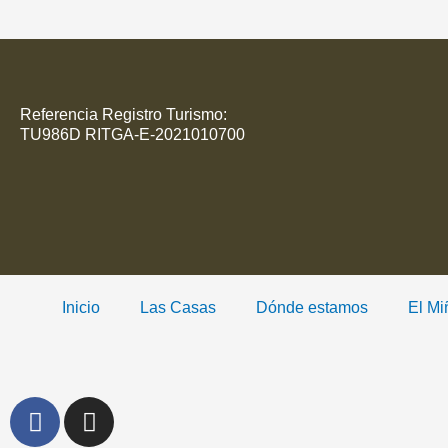
Referencia Registro Turismo:
TU986D RITGA-E-2021010700
Inicio
Las Casas
Dónde estamos
El Mi
F
I
a
n