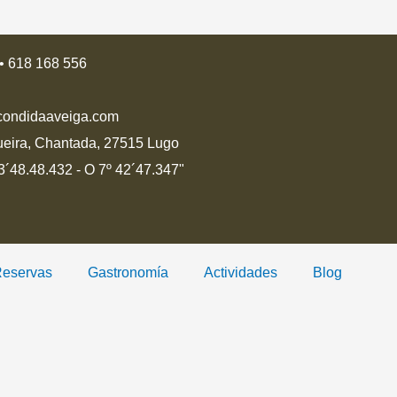
• 618 168 556
condidaaveiga.com
ueira, Chantada, 27515 Lugo
´48.48.432 - O 7º 42´47.347"
eservas
Gastronomía
Actividades
Blog