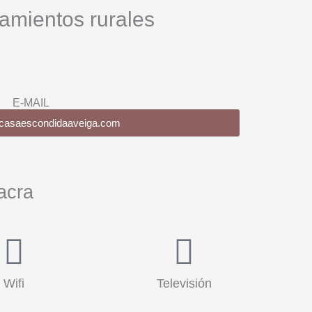
jamientos rurales
E-MAIL
@casaescondidaaveiga.com
acra
Wifi
Televisión