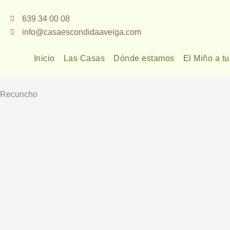
Ir
639 34 00 08
al
info@casaescondidaaveiga.com
contenido
Inicio
Las Casas
Dónde estamos
El Miño a tu
Recuncho