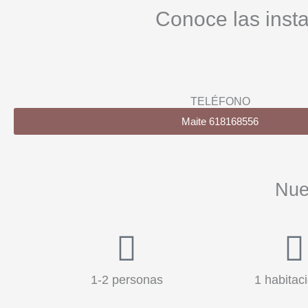
Conoce las insta
TELÉFONO
Maite 618168556
Nue
1-2 personas
1 habitac