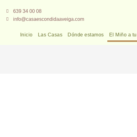
Ir
639 34 00 08
al
info@casaescondidaaveiga.com
contenido
Inicio
Las Casas
Dónde estamos
El Miño a tu